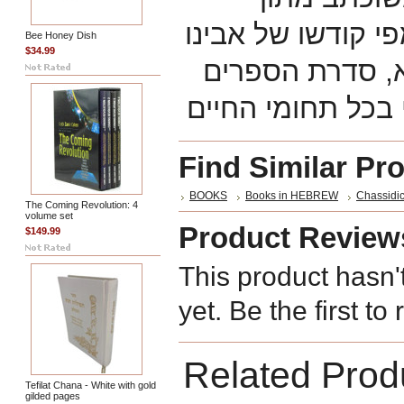
י קודשו של אבינו
Bee Honey Dish
$34.99
"א, סדרת הספרים
Find Similar Pr
BOOKS
Books in HEBREW
Chassidic
The Coming Revolution: 4
volume set
Product Review
$149.99
This product hasn'
yet. Be the first to
Related Prod
Tefilat Chana - White with gold
gilded pages