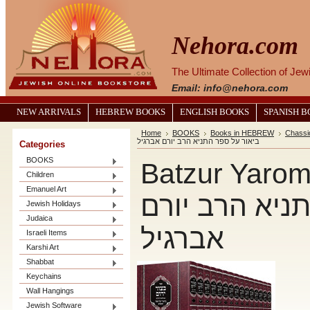
Nehora.com
The Ultimate Collection of Je
Email: info@nehora.com
NEW ARRIVALS
HEBREW BOOKS
ENGLISH BOOKS
SPANISH 
Home
BOOKS
Books in HEBREW
Chassi
ביאור על ספר התניא הרב יורם אברגיל
Categories
BOOKS
Batzur Yarom - Tan
Children
Emanuel Art
ניא הרב יורם
Jewish Holidays
Judaica
אברגיל
Israeli Items
Karshi Art
Shabbat
Keychains
Wall Hangings
Jewish Software