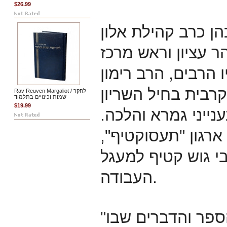
$26.99
ן כרב קהילת אלון
ר עציון וראש מרכז
 הרבים, הרב רימון
Rav Reuven Margaliot / לחקר
שמות וכינויים בתלמוד
$19.99
נייני גמרא והלכה.
רגון "תעסוקטיף",
 גוש קטיף למעגל
העבודה.
"קראתי מקצת מפרקי הספר והדברים שבו