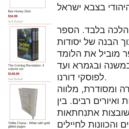
Bee Honey Dish
$34.99
 הלכה בלבד. הספר
ך הבנה של יסודות
 מוביל את הלומד
משנה ובגמרא ועד
The Coming Revolution: 4
volume set
לפוסקי דורנו.
$149.99
ה ומסודרת, מלווה
ואיורים רבים. בין
שובצות אתנחתאות
Tefilat Chana - White with gold
gilded pages