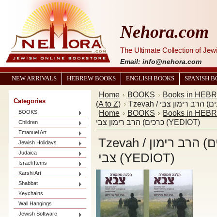
Nehora.com
The Ultimate Collection of Je
Email: info@nehora.com
NEW ARRIVALS
HEBREW BOOKS
ENGLISH BOOKS
SPANISH 
Home
BOOKS
Books in HEB
Categories
(A to Z)
Home
BOOKS
Books in HEB
BOOKS
כרכים) הרב רימון צבי (YEDIOT)
Children
Emanuel Art
Tzevah / הלכה ממקורה צבא (סט 2 כרכים) הרב רימון
Jewish Holidays
Judaica
צבי (YEDIOT)
Israeli Items
Karshi Art
Shabbat
Keychains
Wall Hangings
Jewish Software