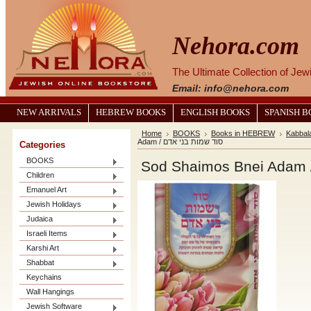
Nehora.com
The Ultimate Collection of Je
Email: info@nehora.com
NEW ARRIVALS
HEBREW BOOKS
ENGLISH BOOKS
SPANISH 
Home
BOOKS
Books in HEBREW
Kabbal
Adam / סוד שמות בני אדם
Categories
BOOKS
Children
Emanuel Art
Jewish Holidays
Judaica
Israeli Items
Karshi Art
Shabbat
Keychains
Wall Hangings
Jewish Software