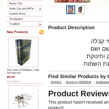
Music CDs
Audio Cds and MP3s
Leather Items
Synagogue
Tzadikim
Product Description
New Products
י קבלה
שם ושם
 ותינוקת
נת השמות
The Laws of Holidays 2 Vol.
Set-Nacson
Find Similar Products by 
$62.95
BOOKS
Books in HEBREW
Kabbalah
Product Review
This product hasn't received any
product!