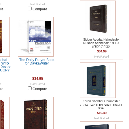
re
Compare
Siddur Avodat Hakodesh-
Nusach Ashkenaz / סידור
עבודת הקודש
$34.99
chal -
The Daily Prayer Book
ס
for DavkaWriter
הרמחל-ס
HURT COPY
$34.95
re
Compare
Koren Shabbat Chumash /
חמשה חומשי תורה -עם תפילת
שבת
$19.49