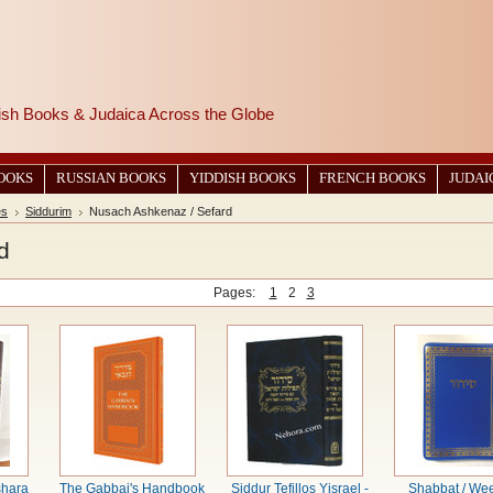
wish Books & Judaica Across the Globe
BOOKS
RUSSIAN BOOKS
YIDDISH BOOKS
FRENCH BOOKS
JUDAI
es
Siddurim
Nusach Ashkenaz / Sefard
d
Pages:
1
2
3
shara
The Gabbai's Handbook
Siddur Tefillos Yisrael -
Shabbat / We