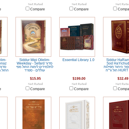
e
Compare
Compare
Compa
elim-
Siddur Mipi Oilelim-
Essential Library 1.0
Siddur HaRam
enaz
Weekday - Sefard סדור
Sod HaYichud ידור
וד היחוד תפילות
לתלמידים לימות החול מפי
סדור
חול ור"ח 
עוללים - ספרד
החול מ
$15.95
$199.00
$32.49
e
Compare
Compare
Compa