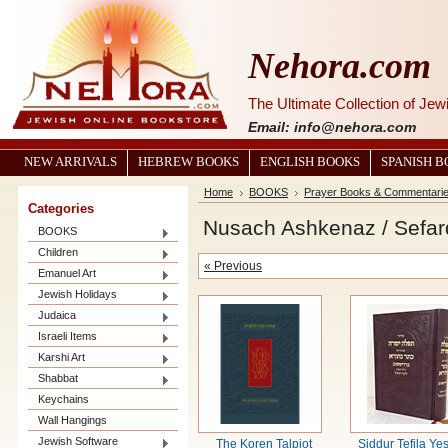
Nehora.com
The Ultimate Collection of Je
Email: info@nehora.com
NEW ARRIVALS
HEBREW BOOKS
ENGLISH BOOKS
SPANISH 
Home
BOOKS
Prayer Books & Commentari
Categories
Nusach Ashkenaz / Sefar
BOOKS
Children
« Previous
Emanuel Art
Jewish Holidays
Judaica
Israeli Items
Karshi Art
Shabbat
Keychains
Wall Hangings
Jewish Software
The Koren Talpiot
Siddur Tefila Ye