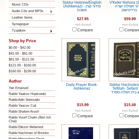
Siddur Hebrew/English
V'Keter Nehora (2 
Music CDs
ור תפילה ישרה
(Ashkenaz) סידור קורן -
ברדטישוב
אשכנז
Audio Cds and MP3s
Leather Items
$27.95
$59.99
Synagogue
Compare
Compar
Tzadikim
Shop by Price
$0.00 - $42.00
$42.00 - $81.00
$81.00 - $121.00
$121.00 - $160.00
$160.00 - $199.00
Author
Daily Prayer Book-
Siddur Hachodes
Yair Emanuel
Ashkenaz
Tefillah- Sefard סדור
בית תפלה-ספרד
Rabbi Yaakov Hopkowitz
Rabbi Adin Steinsaltz
$15.99
$15.48
Rabbi Yaacov Culi
Rabbi Shalom Arush
Compare
Compar
Rabbi Yosef Chaim (Ben Ish
Chai)
Rabbi Eliezer Melamed
Rabbi Nachman of Breslov
Rabbi Menachem Davis