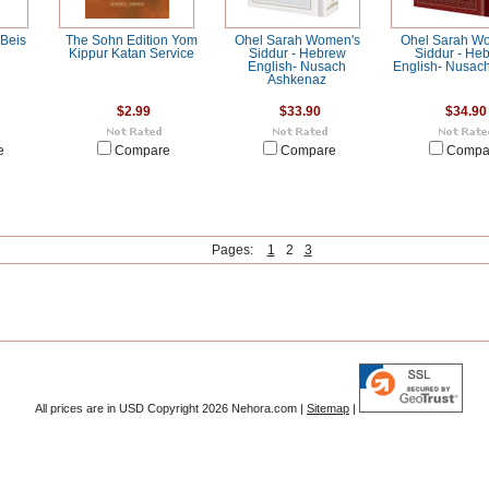
 Beis
The Sohn Edition Yom
Ohel Sarah Women's
Ohel Sarah W
Kippur Katan Service
Siddur - Hebrew
Siddur - He
English- Nusach
English- Nusach
Ashkenaz
$2.99
$33.90
$34.90
e
Compare
Compare
Compa
Pages:
1
2
3
All prices are in
USD
Copyright 2026 Nehora.com |
Sitemap
|