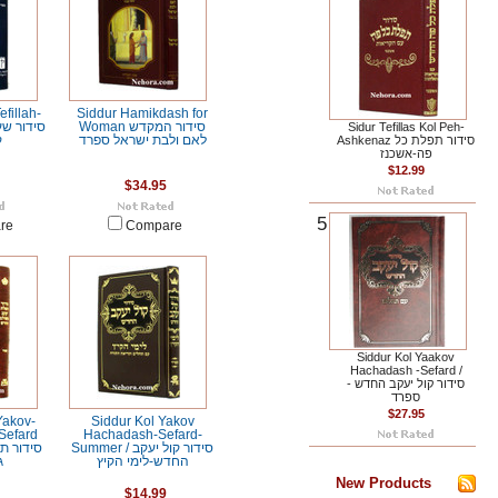
fillah-
Siddur Hamikdash for
Woman סידור המקדש
Sidur Tefillas Kol Peh-
Ashkenaz סידור תפלת כל
לאם ולבת ישראל ספרד
ק
פה-אשכנז
$12.99
$34.95
5
re
Compare
Siddur Kol Yaakov
Hachadash -Sefard /
סידור קול יעקב החדש -
ספרד
$27.95
Yakov-
Siddur Kol Yakov
Sefard
Hachadash-Sefard-
Summer / סידור קול יעקב
סידור ת
החדש-לימי הקיץ
ג
New Products
$14.99