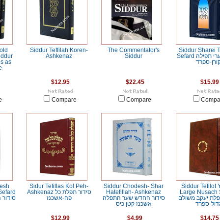
old
Siddur Teffilah Koren-
The Commentator's
Siddur Sharei Te
iddur
Ashkenaz
Siddur
Sefard סידור שערי תפילה
s as
ורן-ספרד
e
$12.95
$22.45
$15.99
e
Compare
Compare
Compa
esh
Sidur Tefillas Kol Peh-
Siddur Chodesh- Shar
Siddur Tefilot 
Sefard
Ashkenaz סידור תפלת כל
Hatefillah- Ashkenaz
Large Nusach 
פלת יעקב משולם
סידור החדש שער התפלה
פה-אשכנז
סידור
דול-ספרד
אשכנז קטן כיס
$12.99
$4.99
$14.75