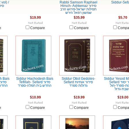
vol) /
Rabbi Samson Raphael
Siddur-Sef
Hirsch- Ashkenaz סידור
סיד
תפילות ישראל-פירוש הרב
שמשון רפאל הירש
$19.99
$35.99
$5.70
e
Compare
Compare
Compa
h Bais
Siddur Hachodesh Bais
Siddur Otiot Gedoles-
Siddur Yesod M
Sefard סידור יסוד
Sefard סידור אותיות
Tefillah- Sefard סדור
ות-ספרד-חול
גדולות ספרד
החדש בית תפלה-ספרד
החדש 
שבת-גדול
$10.99
$19.99
$19.00
e
Compare
Compare
Compa