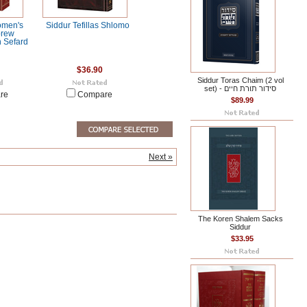
omen's
Siddur Tefillas Shlomo
brew
 Sefard
$36.90
Siddur Toras Chaim (2 vol
set) - סידור תורת חיים
re
Compare
$89.99
Next »
The Koren Shalem Sacks
Siddur
$33.95