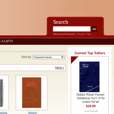
Advanced Search
|
Search Tips
CA GIFTS
Current Top Sellers
Sort by:
1
Next »
Siddur Rinat Yisroel-
Ashkenaz סידור רינת
ישראל-אשכנז
$26.99
ekday
Siddur: