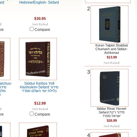
ard
Hebrew/English- Sefard
2
$30.95
re
Compare
Koren Talpiot Shabbat
Chumash and Siddur-
Ashkenaz
$13.99
3
alchus-
Siddur Kelilos Yofi
Hashulem-Sefard סידור
כלילת יופי השלם-ספרד
מלכ
ו
$12.99
Siddur Rinat Yisroel-
Sefard סידור רינת
re
Compare
ישראל-ספרד
$26.99
4