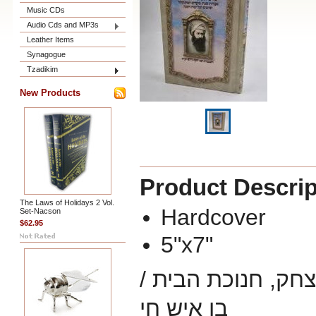
Music CDs
Audio Cds and MP3s
Leather Items
Synagogue
Tzadikim
New Products
Product Descrip
The Laws of Holidays 2 Vol.
Hardcover
Set-Nacson
$62.95
5"x7"
 יצחק, חנוכת הבית
בן איש חי