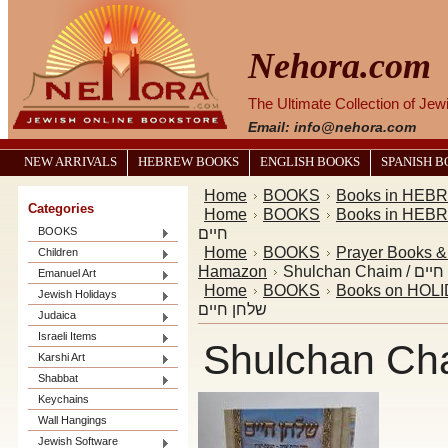
Nehora.com
The Ultimate Collection of Je
Email: info@nehora.com
NEW ARRIVALS
HEBREW BOOKS
ENGLISH BOOKS
SPANISH 
Home
BOOKS
Books in HEB
Categories
Home
BOOKS
Books in HEB
חיים
BOOKS
Home
BOOKS
Prayer Books 
Children
Hamazon
Shulchan Cha
Emanuel Art
Home
BOOKS
Books on HOL
Jewish Holidays
שלחן חיים
Judaica
Israeli Items
Karshi Art
Shabbat
Keychains
Wall Hangings
Jewish Software