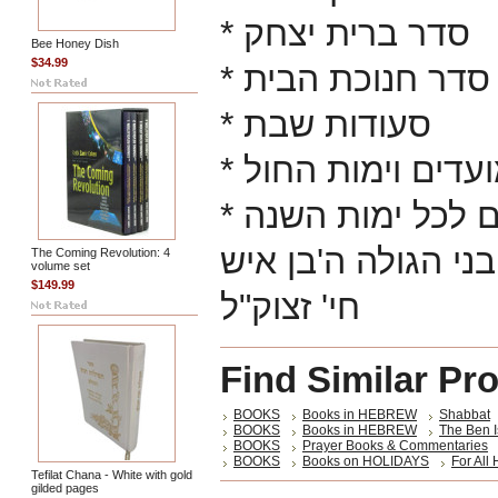
* סדר ברית יצחק
Bee Honey Dish
$34.99
* סדר חנוכת הבית
* סעודות שבת
* עדים וימות החול
* ם לכל ימות השנה
ני הגולה ה'בן איש
The Coming Revolution: 4
volume set
$149.99
חי' זצוק"ל
Find Similar Pr
BOOKS
Books in HEBREW
Shabbat
BOOKS
Books in HEBREW
The Ben I
BOOKS
Prayer Books & Commentaries
BOOKS
Books on HOLIDAYS
For All
Tefilat Chana - White with gold
gilded pages