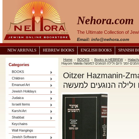
Nehora.com
The Ultimate Collection of Je
Email: info@nehora.com
NEW ARRIVALS
HEBREW BOOKS
ENGLISH BOOKS
SPANISH 
Home
BOOKS
Books in HEBREW
Halach
Hayom Valeila נים-זמני היום ולילה הנוגעים למעשה
Categories
BOOKS
Oitzer Hazmanin-Zmana
Children
 ולילה הנוגעים למעשה
Emanuel Art
Jewish Holidays
Judaica
Israeli Items
Karshi Art
Shabbat
Keychains
Wall Hangings
Jewish Software