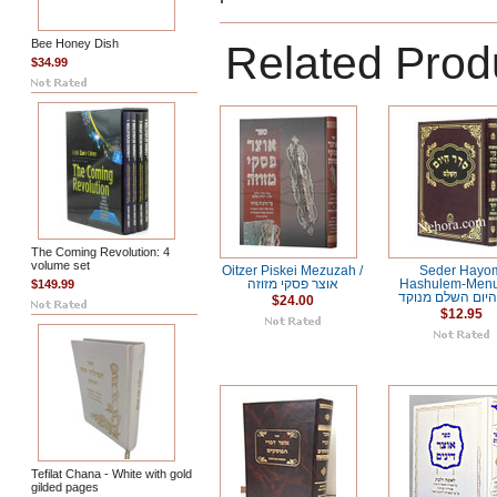
Bee Honey Dish
Related Prod
$34.99
The Coming Revolution: 4
volume set
Oitzer Piskei Mezuzah /
Seder Hayo
$149.99
אוצר פסקי מזוזה
Hashulem-Men
יום השלם מנוקד
$24.00
$12.95
Tefilat Chana - White with gold
gilded pages