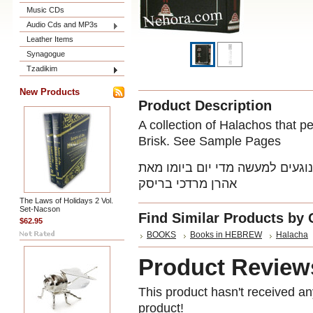
Music CDs
Audio Cds and MP3s
Leather Items
Synagogue
Tzadikim
New Products
Product Description
A collection of Halachos that 
Brisk. See Sample Pages
נוגעים למעשה מדי יום ביומו מאת
אהרן מרדכי בריסק
The Laws of Holidays 2 Vol.
Set-Nacson
Find Similar Products by 
$62.95
BOOKS
Books in HEBREW
Halacha
Product Review
This product hasn't received any
product!