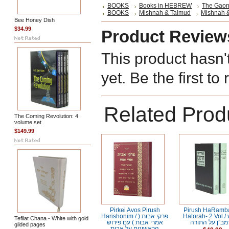
BOOKS
Books in HEBREW
The Gaon 
BOOKS
Mishnah & Talmud
Mishnah 
Bee Honey Dish
$34.99
Product Review
This product hasn'
yet. Be the first to
Related Prod
The Coming Revolution: 4
volume set
$149.99
Pirkei Avos Pirush
Pirush HaRamba
Hatorah- 2 Vol / פירוש
Harishonim / פרקי אבות (
Tefilat Chana - White with gold
ב”ן על התורה
אמרי אבות ) עם פירוש
gilded pages
הראשונים על אבות