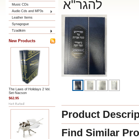
להגר"א
Music CDs
Audio Cds and MP3s
Leather Items
Synagogue
Tzadikim
New Products
The Laws of Holidays 2 Vol.
Set-Nacson
$62.95
Product Descrip
Find Similar Pr