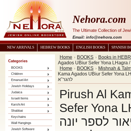
Nehora.com
The Ultimate Collection of Je
Email: info@nehora.com
NEW ARRIVALS
HEBREW BOOKS
ENGLISH BOOKS
SPANISH 
Home
BOOKS
Books in HEB
Categories
Home
BOOKS
Mishnah & Tal
BOOKS
Kama Agados UBiur Sefer Yona LHagra /  אגדות וביאור לספר יונה
Children
להגר"א
Emanuel Art
Jewish Holidays
Pirush Al Ka
Judaica
Israeli Items
Sefer Yona LHagra 
Karshi Art
Shabbat
Keychains
אור לספר יונה
Wall Hangings
Jewish Software