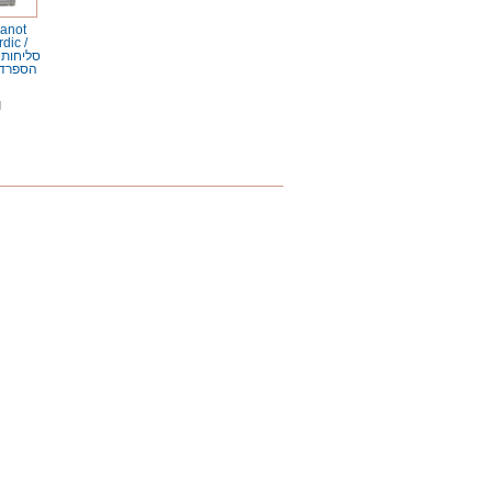
anot
dic /
סליחות 
הספרדי