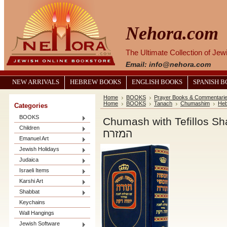
Nehora.com
The Ultimate Collection of Je
Email: info@nehora.com
NEW ARRIVALS
HEBREW BOOKS
ENGLISH BOOKS
SPANISH 
Home
BOOKS
Prayer Books & Commentari
Home
BOOKS
Tanach
Chumashim
Heb
Categories
BOOKS
Chumash with Tefillos Shabbos-Sephardic פרדים ועדות
Children
המזרח
Emanuel Art
Jewish Holidays
Judaica
Israeli Items
Karshi Art
Shabbat
Keychains
Wall Hangings
Jewish Software