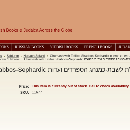
wish Books & Judaica Across the Globe
BOOKS
RUSSIAN BOOKS
YIDDISH BOOKS
FRENCH BOOKS
JUDAI
es
Siddurim
Nusach Sefardi
Chumash with Tefillos
rew / Hebrew
Chumash with Tefillos Shabbos-Sephardic דות המזרח
חומש יחוה דעת עם תפלת לשבת-כמנהג הס
This item is currently out of stock. Call to check availability
Price:
11677
SKU: