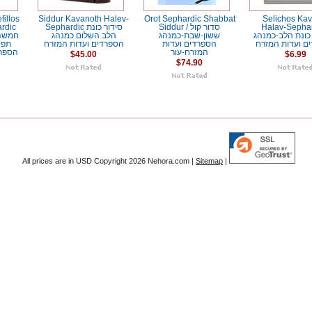
illos
Siddur Kavanoth Halev-
Orot Sephardic Shabbat
Selichos Kav
rdic
Sephardic סידור כונת
Siddur / סדור קול
Halav-Sephar
כונת הלב-כמנהג
ששון-שבת-כמנהג
הלב השלום כמנהג
חמשה 
ם ועדות המזרח
הספרדים ועדות
הספרדים ועדות המזרח
תפי
המזרח-עור
הספרד
$45.00
$6.99
$74.90
All prices are in
USD
Copyright 2026 Nehora.com |
Sitemap
|