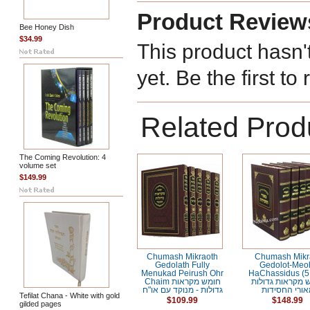
Product Review
Bee Honey Dish
$34.99
This product hasn'
yet. Be the first to
Related Prod
The Coming Revolution: 4
volume set
$149.99
Chumash Mikraoth
Chumash Mikr
Gedolath Fully
Gedolot-Meo
Menukad Peirush Ohr
HaChassidus (5 
 מקראות גדולות
Chaim חומש מקראות
ורי החסידות
גדולות - מנוקד עם או"ח
Tefilat Chana - White with gold
$109.99
$148.99
gilded pages