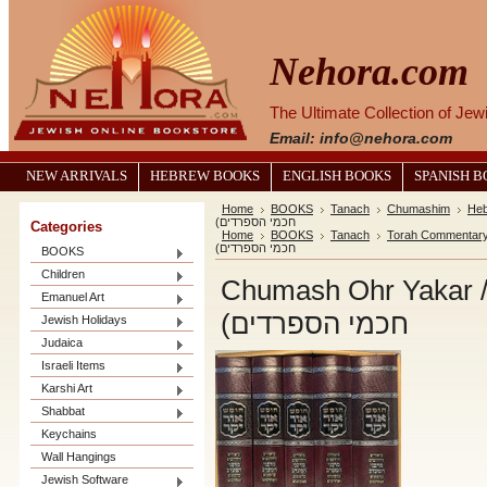
Nehora.com
The Ultimate Collection of Je
Email: info@nehora.com
NEW ARRIVALS
HEBREW BOOKS
ENGLISH BOOKS
SPANISH 
Home
BOOKS
Tanach
Chumashim
Heb
חכמי הספרדים)
Categories
Home
BOOKS
Tanach
Torah Commentar
חכמי הספרדים)
BOOKS
Children
Chumash Ohr Yakar / ראות גדולות אור יקר (פירוש
Emanuel Art
חכמי הספרדים)
Jewish Holidays
Judaica
Israeli Items
Karshi Art
Shabbat
Keychains
Wall Hangings
Jewish Software