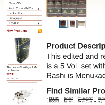
Music CDs
Audio Cds and MP3s
Leather Items
Synagogue
Tzadikim
New Products
Product Descrip
This edited and r
is a 5 Vol. set w
The Laws of Holidays 2 Vol.
Set-Nacson
Rashi is Menukad
$62.95
Find Similar Pr
BOOKS
Tanach
Chumashim
Hebr
BOOKS
Tanach
Torah Commentary