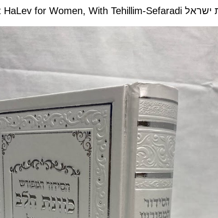
Siddur HaMefurash K'v