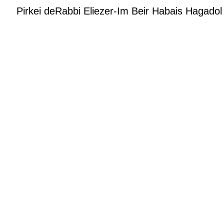
Pirkei deRabbi Eliezer-Im Beir Habais Hagadol HURT COPY / - עם ביאור הבית